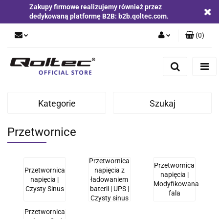
Zakupy firmowe realizujemy również przez
dedykowaną platformę B2B: b2b.qoltec.com.
(
0
)
Zaloguj się
Zarejestruj się
Dodaj zgłoszenie
Kategorie
Szukaj
Zgody cookies
Przetwornice
Przetwornica
Przetwornica
Przetwornica
napięcia z
napięcia |
napięcia |
ładowaniem
Modyfikowana
Czysty Sinus
baterii | UPS |
fala
Czysty sinus
Przetwornica