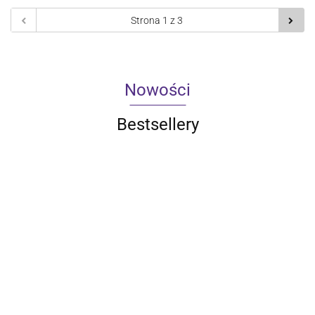
Nowości
Bestsellery
Qoltec
Qoltec
Qoltec
Qoltec
Inteligentne
Inteligentny
Inteligentny
Inteligentn
Qoltec
gniazdko
dotykowy
dotykowy
dotykowy
33.59
43.30
49.61
55.10
Ładowarka do
Wi-Fi 16A |
1-kanałowy
2-kanałowy
3-kanałow
akumulatorków