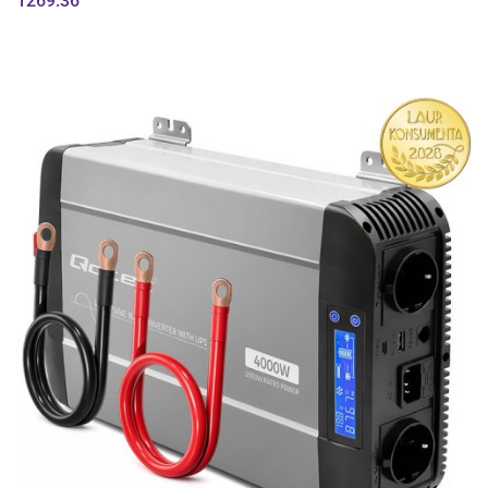
1269.36