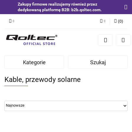
Zakupy firmowe realizujemy również przez
dedykowaną platformę B2B: b2b.qoltec.com.
(
0
)
Zaloguj się
Zarejestruj się
Dodaj zgłoszenie
Kategorie
Szukaj
Zgody cookies
Kable, przewody solarne