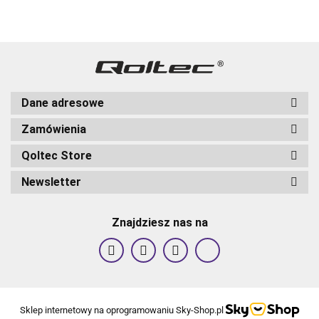
szkło |
szkło |
szkło |
szkło | Biał
szkło |
Czarn
Biały
Biały
Biały
Dane adresowe
Zamówienia
Qoltec Store
Newsletter
Znajdziesz nas na
Sklep internetowy na oprogramowaniu Sky-Shop.pl