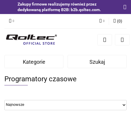
Zakupy firmowe realizujemy również przez
dedykowaną platformę B2B: b2b.qoltec.com.
(
0
)
Zaloguj się
Zarejestruj się
Dodaj zgłoszenie
Kategorie
Szukaj
Zgody cookies
Programatory czasowe