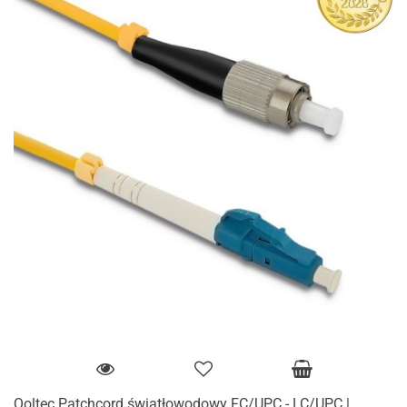
Qoltec Patchcord światłowodowy FC/UPC - LC/UPC |