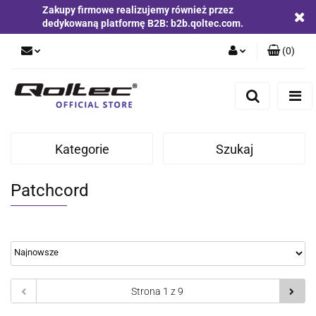
Zakupy firmowe realizujemy również przez
dedykowaną platformę B2B: b2b.qoltec.com.
(
0
)
Zaloguj się
Zarejestruj się
Dodaj zgłoszenie
Kategorie
Szukaj
Zgody cookies
Patchcord