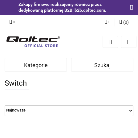
Zakupy firmowe realizujemy również przez
dedykowaną platformę B2B: b2b.qoltec.com.
(
0
)
Zaloguj się
Zarejestruj się
Dodaj zgłoszenie
Kategorie
Szukaj
Zgody cookies
Switch