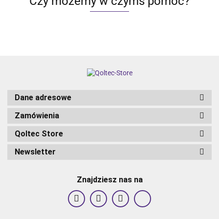
Czy możemy w czymś pomóc?
assistant
Hartowane
Hartowane
Hartowane
szkło |
szkło |
szkło | Cza
Czarn
Czarn
Dane adresowe
Zamówienia
Qoltec Store
Newsletter
Znajdziesz nas na