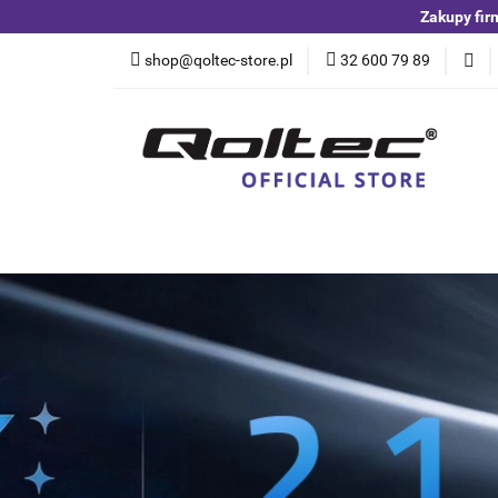
Zakupy fir
Kategorie
Czuj
shop@qoltec-store.pl
32 600 79 89
Akumulatory LiFeP
Kategorie
Czujniki i detektory
Switche
Blog