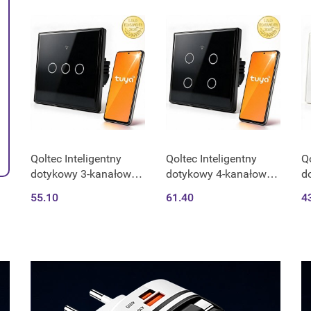
assistant
H
C
Qoltec Inteligentny
Qoltec Inteligentny
Qo
dotykowy 3-kanałowy
dotykowy 4-kanałowy
d
włącznik wyłącznik
włącznik wyłącznik
w
55.10
61.40
4
światła | Wi-Fi | Timer |
światła | Wi-Fi | Timer |
św
Tuya | Smart life |
Tuya | Smart life |
Tu
Hartowane szkło | Czar
Hartowane szkło |
H
Czarn