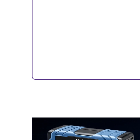
Qoltec Ładowarka samochodowa 12-24V |
17W | 5V | 3.4A | USB + kabel Micro USB
-44%
5.79
10.26
Dostępność
Duża dostępność
Do końca promocji pozostało