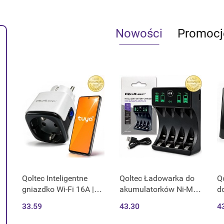
Nowości
Promocj
Qoltec Inteligentne
Qoltec Ładowarka do
Qo
gniazdko Wi-Fi 16A |
akumulatorków Ni-MH
d
Timer | Watomierz |
typu R03 AAA R6 AA |
w
33.59
43.30
4
Tuya | Smart Life |
LCD | Kabel USB-C |
św
Amazon Alexa | Google
Czarna
Tu