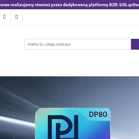
mowe realizujemy również przez dedykowaną platformę B2B: b2b.qolte
niki i detektory
Switche | Ethernet
Anteny LTE 4G 5G
O4
Nowości
Bestsellery
Qoltec B2B
Blog
 | Ethernet
Anteny LTE 4G 5G
Akumulatory LiFePO4