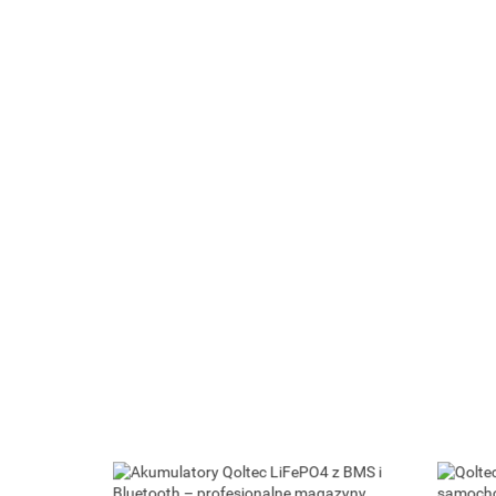
Qoltec Balanser napięcia 48V do
akumulatorów 4 x 12V | 10A |
Qoltec Cyf
LiFePO4 AGM GEL
221.40
LCD | Polsk
10Ah-200
216.09