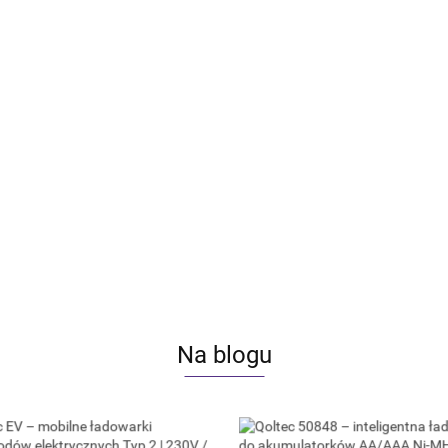
rowy tester akumulatora 3w1 z
Qoltec Cyfrowy tester akumulato
ie Menu | 6V | 12V | 24V |
Polskie Menu | 12V | AGM | GEL 
Ah
220AH
90.68
Na blogu