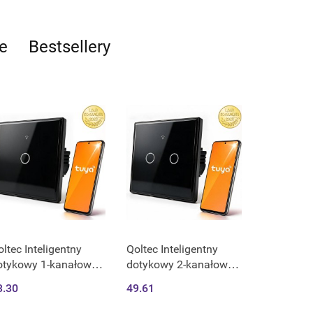
e
Bestsellery
ltec Inteligentny
Qoltec Inteligentny
otykowy 1-kanałowy
dotykowy 2-kanałowy
łącznik wyłącznik
włącznik wyłącznik
3.30
49.61
iatła | Wi-Fi | Timer |
światła | Wi-Fi | Timer |
ya | Smart life |
Tuya | Smart life |