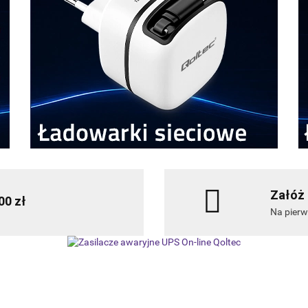
Załóż 
00 zł
Na pier