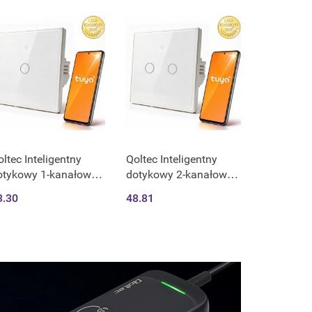
artowane szkło |
Hartowane szkło |
zarn
Czarn
ltec Inteligentny
Qoltec Inteligentny
otykowy 1-kanałowy
dotykowy 2-kanałowy
łącznik wyłącznik
włącznik wyłącznik
3.30
48.81
iatła | Wi-Fi | Timer |
światła | Wi-Fi | Timer |
ya | Smart life |
Tuya | Smart life |
artowane szkło | Biały
Hartowane szkło | Biały