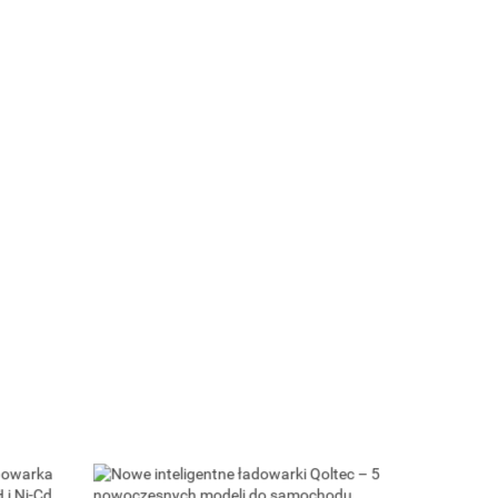
Qoltec Cyfrowy tester akumulatora z
wyświetlaczem LCD | 12V | 24V | 3Ah-
250Ah
ra z LCD |
111.19
| STD | 30-