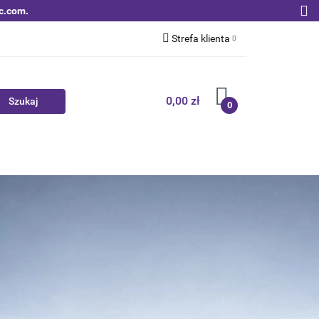
c.com.
Strefa klienta
Zaloguj się
Zarejestruj się
0,00 zł
0
Dodaj zgłoszenie
Zgody cookies
Nowości
Bestsellery
Qoltec B2B