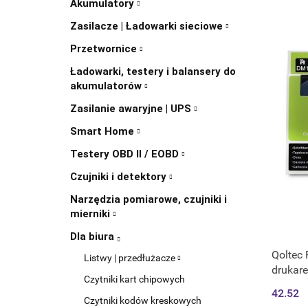
Akumulatory
Zasilacze | Ładowarki sieciowe
Przetwornice
Ładowarki, testery i balansery do
akumulatorów
Zasilanie awaryjne | UPS
Smart Home
Testery OBD II / EOBD
Czujniki i detektory
Narzędzia pomiarowe, czujniki i
mierniki
Dla biura
Qoltec 
Listwy | przedłużacze
drukar
Czytniki kart chipowych
12mm*1.
42.52
Czytniki kodów kreskowych