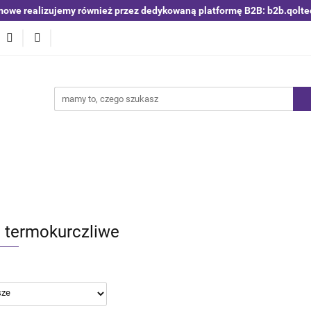
mowe realizujemy również przez dedykowaną platformę B2B: b2b.qolte
niki i detektory
Switche | Ethernet
Anteny LTE 4G 5G
O4
Nowości
Bestsellery
Qoltec B2B
Blog
 | Ethernet
Anteny LTE 4G 5G
Akumulatory LiFePO4
i termokurczliwe