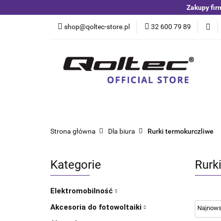
Zakupy fir
Kategorie
Czuj
shop@qoltec-store.pl
32 600 79 89
Akumulatory LiFeP
Kategorie
Czujniki i detektory
Switche
Blog
Strona główna
Dla biura
Rurki termokurczliwe
Kategorie
Rurk
Elektromobilność
Akcesoria do fotowoltaiki