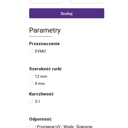
Szukaj
Parametry
Przeznaczenie
DYMO
Szerokość rurki
12 mm
9 mm
Kurczliwość
3:1
Odporność
- Promienie UV - Wodę - Ścieranie