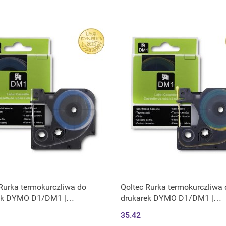
Rurka termokurczliwa do
Qoltec Rurka termokurczliwa
ek DYMO D1/DM1 |
drukarek DYMO D1/DM1 |
5m | Biała | Czarny nadruk
12mm*1.5m | Żółta | Czarny 
35.42