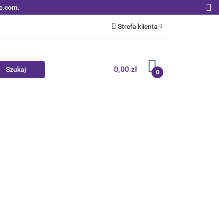
c.com.
Strefa klienta
Zaloguj się
Zarejestruj się
0,00 zł
0
Dodaj zgłoszenie
Zgody cookies
Nowości
Bestsellery
Qoltec B2B