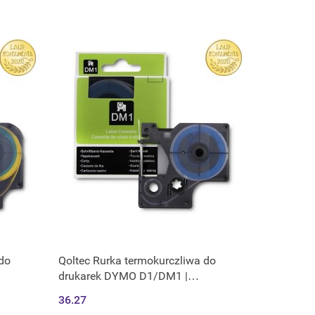
 do
Qoltec Rurka termokurczliwa do
drukarek DYMO D1/DM1 |
nadruk
9mm*1.5m | Biała | Czarny nadruk
36.27