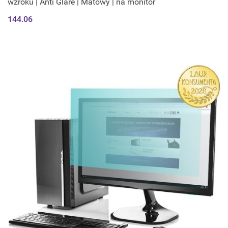
wzroku | Anti Glare | Matowy | na monitor
144.06