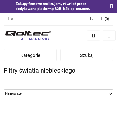
Zakupy firmowe realizujemy również przez
dedykowaną platformę B2B: b2b.qoltec.com.
(
0
)
Zaloguj się
Zarejestruj się
Dodaj zgłoszenie
Kategorie
Szukaj
Zgody cookies
Filtry światła niebieskiego