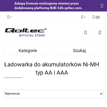
Zakupy firmowe realizujemy również przez
dedykowaną platformę B2B: b2b.qoltec.com.
(
0
)
Zaloguj się
Zarejestruj się
Dodaj zgłoszenie
Kategorie
Szukaj
Zgody cookies
Ładowarka do akumulatorków Ni-MH
typ AA | AAA