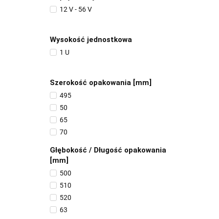
12 V - 56 V
Wysokość jednostkowa
1 U
Szerokość opakowania [mm]
495
50
65
70
Głębokość / Długość opakowania
[mm]
500
510
520
63