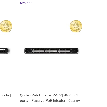
622.59
porty |
Qoltec Patch panel RACK| 48V | 24
porty | Passive PoE Injector | Czarny