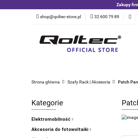
Zakupy fir
Kategorie
Czuj
shop@qoltec-store.pl
32 600 79 89
Akumulatory LiFeP
Kategorie
Czujniki i detektory
Switche
Blog
Strona główna
Szafy Rack | Akcesoria
Patch Pan
Kategorie
Patc
Elektromobilność
Akcesoria do fotowoltaiki