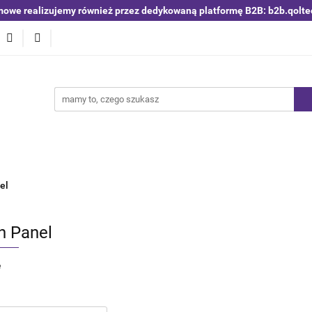
mowe realizujemy również przez dedykowaną platformę B2B: b2b.qolte
niki i detektory
Switche | Ethernet
Anteny LTE 4G 5G
O4
Nowości
Bestsellery
Qoltec B2B
Blog
 | Ethernet
Anteny LTE 4G 5G
Akumulatory LiFePO4
el
h Panel