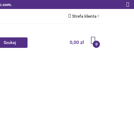
c.com.
Strefa klienta
Zaloguj się
Zarejestruj się
0,00 zł
0
Dodaj zgłoszenie
Zgody cookies
Nowości
Bestsellery
Qoltec B2B