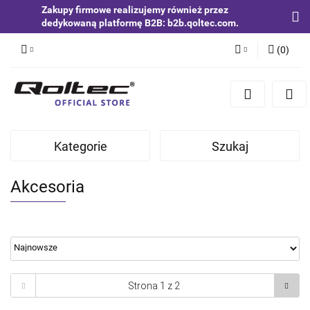
Zakupy firmowe realizujemy również przez
dedykowaną platformę B2B: b2b.qoltec.com.
(
0
)
Zaloguj się
Zarejestruj się
Dodaj zgłoszenie
Kategorie
Szukaj
Zgody cookies
Akcesoria