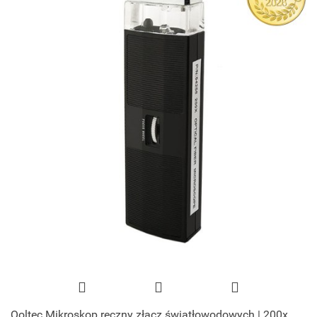
Qoltec Mikroskop ręczny złącz światłowodowych | 200x