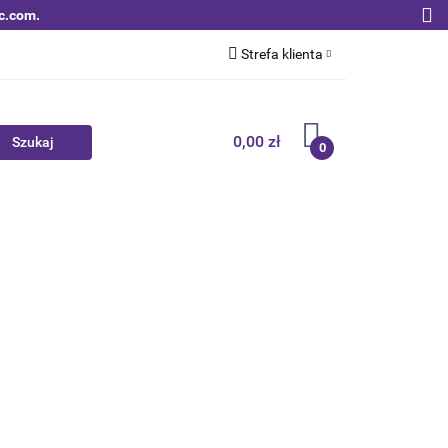
c.com.
Strefa klienta
Zaloguj się
Zarejestruj się
0,00 zł
0
Dodaj zgłoszenie
Zgody cookies
Nowości
Bestsellery
Qoltec B2B