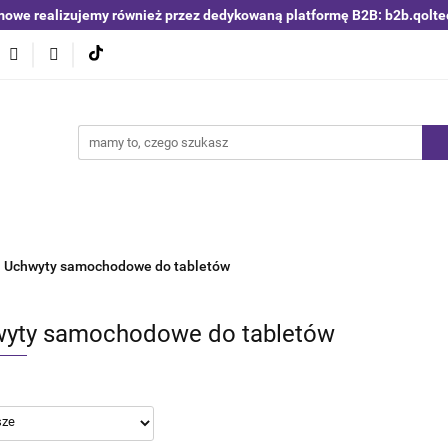
mowe realizujemy również przez dedykowaną platformę B2B: b2b.qolte
niki i detektory
Switche | Ethernet
Anteny LTE 4G 5G
O4
Nowości
Bestsellery
Qoltec B2B
Blog
 | Ethernet
Anteny LTE 4G 5G
Akumulatory LiFePO4
Uchwyty samochodowe do tabletów
yty samochodowe do tabletów