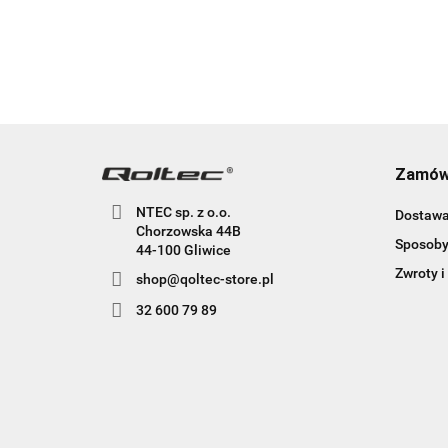
Hartowane
H
szkło | Czarn
sz
Zamów
NTEC sp. z o.o.
Dostaw
Chorzowska 44B
Sposoby
44-100 Gliwice
Zwroty i
shop@qoltec-store.pl
32 600 79 89