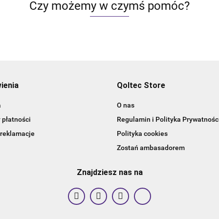
Hartowane
Hartowane
artowane
Hartowane
Czy możemy w czymś pomóc?
szkło | Czar
szkło | Biały
kło | Czarn
szkło | Czarn
ienia
Qoltec Store
a
O nas
 płatności
Regulamin i Polityka Prywatnośc
 reklamacje
Polityka cookies
Zostań ambasadorem
Znajdziesz nas na