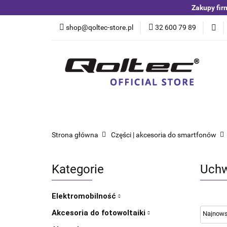
Zakupy fir
Kategorie
Czuj
shop@qoltec-store.pl
32 600 79 89
Akumulatory LiFeP
Kategorie
Czujniki i detektory
Switche
Blog
Strona główna
Części | akcesoria do smartfonów
Kategorie
Uchw
Elektromobilność
Akcesoria do fotowoltaiki