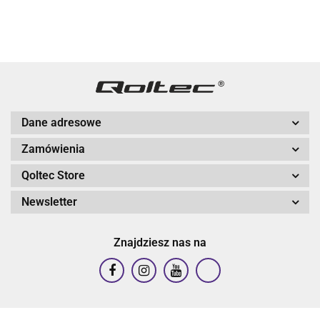
Hartowane
Hartowane
Hartowane
Hartowane
Hartowane
szkło |
szkło |
szkło |
szkło | Biał
szkło |
Czarn
Biały
Biały
Biały
Dane adresowe
Zamówienia
Qoltec Store
Newsletter
Znajdziesz nas na