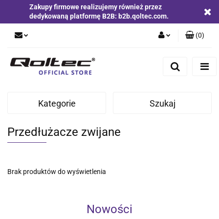
Zakupy firmowe realizujemy również przez
dedykowaną platformę B2B: b2b.qoltec.com.
(
0
)
Zaloguj się
Zarejestruj się
Dodaj zgłoszenie
Kategorie
Szukaj
Zgody cookies
Przedłużacze zwijane
Brak produktów do wyświetlenia
Nowości