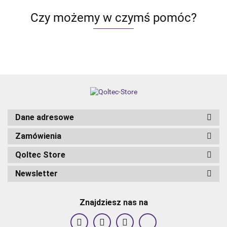
Google
Smart life |
Smart life |
Smart life |
Czy możemy w czymś pomóc?
assistant
Hartowane
Hartowane
Hartowane
szkło |
szkło |
szkło | Cza
Czarn
Czarn
Dane adresowe
Zamówienia
Qoltec Store
Newsletter
Znajdziesz nas na