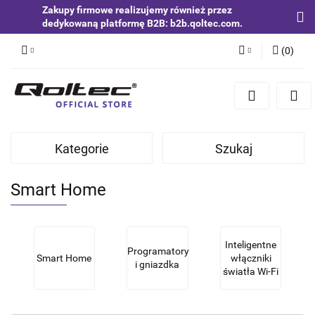
Zakupy firmowe realizujemy również przez
dedykowaną platformę B2B: b2b.qoltec.com.
(
0
)
Zaloguj się
Zarejestruj się
Dodaj zgłoszenie
Kategorie
Szukaj
Zgody cookies
Smart Home
Inteligentne
Programatory
Smart Home
włączniki
i gniazdka
światła Wi-Fi