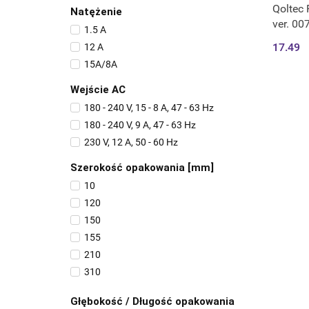
Qoltec R
Natężenie
ver. 00
1.5 A
17.49
12 A
15A/8A
Wejście AC
180 - 240 V, 15 - 8 A, 47 - 63 Hz
180 - 240 V, 9 A, 47 - 63 Hz
230 V, 12 A, 50 - 60 Hz
Szerokość opakowania [mm]
10
120
150
155
210
310
38
Głębokość / Długość opakowania
75