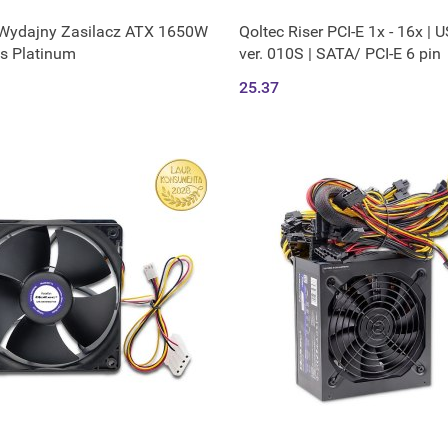
 Wydajny Zasilacz ATX 1650W
Qoltec Riser PCI-E 1x - 16x | U
us Platinum
ver. 010S | SATA/ PCI-E 6 pin
25.37