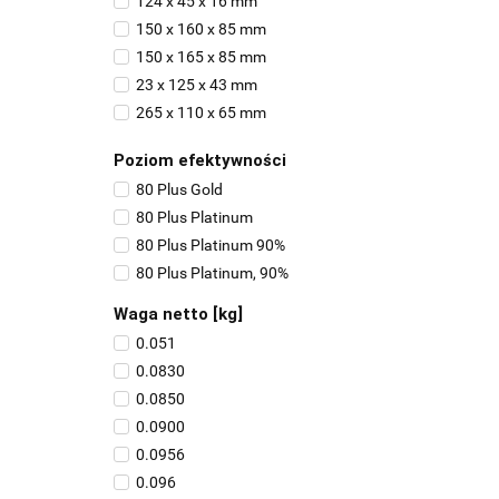
124 x 45 x 16 mm
150 x 160 x 85 mm
150 x 165 x 85 mm
23 x 125 x 43 mm
265 x 110 x 65 mm
37 x 120 x 120 mm
Poziom efektywności
63 x 240 x 109 mm
80 Plus Gold
63 x 267 x 111 mm
80 Plus Platinum
85 x 150 x 165 mm
80 Plus Platinum 90%
80 Plus Platinum, 90%
Waga netto [kg]
0.051
0.0830
0.0850
0.0900
0.0956
0.096