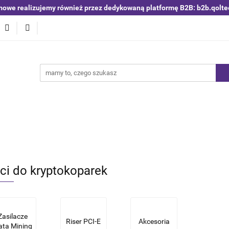
mowe realizujemy również przez dedykowaną platformę B2B: b2b.qolte
niki i detektory
Switche | Ethernet
Anteny LTE 4G 5G
O4
Nowości
Bestsellery
Qoltec B2B
Blog
 | Ethernet
Anteny LTE 4G 5G
Akumulatory LiFePO4
ci do kryptokoparek
Zasilacze
Riser PCI-E
Akcesoria
ata Mining