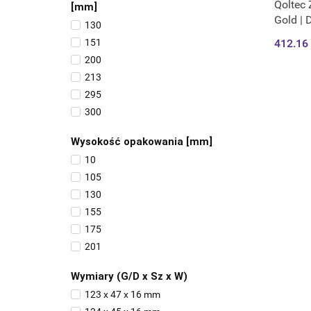
Qoltec 
[mm]
Gold | 
130
151
412.16
200
213
295
300
350
Wysokość opakowania [mm]
355
10
105
130
155
175
201
205
Wymiary (G/D x Sz x W)
75
123 x 47 x 16 mm