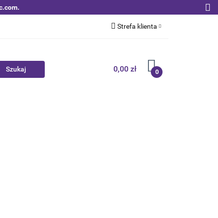
c.com.
Strefa klienta
Zaloguj się
Zarejestruj się
0,00 zł
0
Dodaj zgłoszenie
Zgody cookies
Nowości
Bestsellery
Qoltec B2B