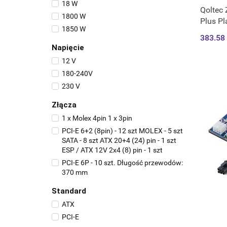
18 W
Qoltec 
1800 W
Plus Pl
1850 W
383.58
Napięcie
12 V
180-240V
230 V
Złącza
1 x Molex 4pin 1 x 3pin
PCI-E 6+2 (8pin) - 12 szt MOLEX - 5 szt
SATA - 8 szt ATX 20+4 (24) pin - 1 szt
ESP / ATX 12V 2x4 (8) pin - 1 szt
PCI-E 6P - 10 szt. Długość przewodów:
370 mm
Standard
ATX
PCI-E