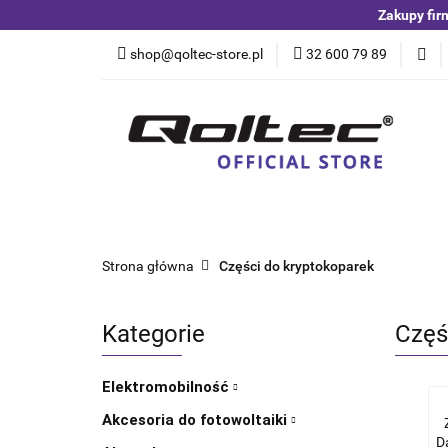
Zakupy fir
Kategorie
Czuj
shop@qoltec-store.pl
32 600 79 89
Akumulatory LiFeP
Kategorie
Czujniki i detektory
Switche
Blog
Strona główna
Części do kryptokoparek
Kategorie
Częś
Elektromobilność
Akcesoria do fotowoltaiki
D