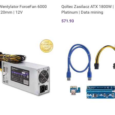
Produkt niedostępny
Wentylator ForceFan 6000
Qoltec Zasilacz ATX 1800W | 
120mm | 12V
Platinum | Data mining
571.93