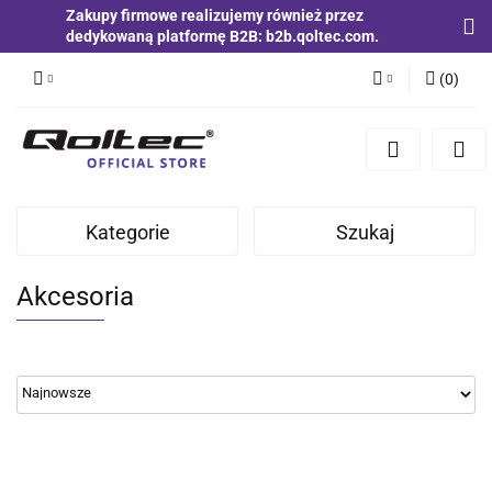
Zakupy firmowe realizujemy również przez
dedykowaną platformę B2B: b2b.qoltec.com.
(
0
)
Zaloguj się
Zarejestruj się
Dodaj zgłoszenie
Kategorie
Szukaj
Zgody cookies
Akcesoria