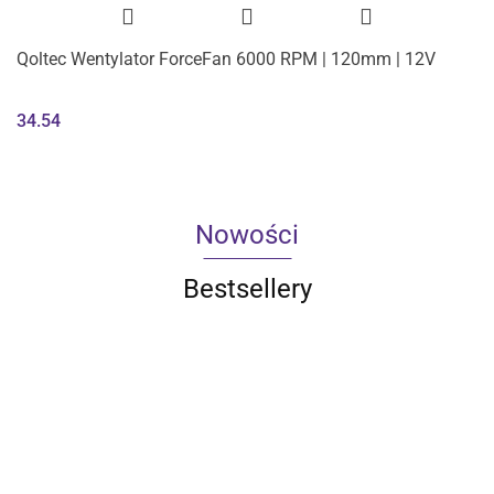
Qoltec Wentylator ForceFan 6000 RPM | 120mm | 12V
34.54
Nowości
Bestsellery
Qoltec
Qoltec
Qoltec
Qoltec
Qoltec
Qol