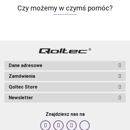
Google
Smart life |
Smart life |
Smart life |
Czy możemy w czymś pomóc?
assistant
Hartowane
Hartowane
Hartowane
szkło |
szkło |
szkło | Cza
Czarn
Czarn
Dane adresowe
Zamówienia
Qoltec Store
Newsletter
Znajdziesz nas na