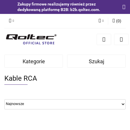
Zakupy firmowe realizujemy również przez
dedykowaną platformę B2B: b2b.qoltec.com.
(
0
)
Zaloguj się
Zarejestruj się
Dodaj zgłoszenie
Kategorie
Szukaj
Zgody cookies
Kable RCA