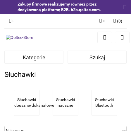
Zakupy firmowe realizujemy również przez
dedykowaną platformę B2B: b2b.qoltec.com.
(
0
)
Zaloguj się
Zarejestruj się
Dodaj zgłoszenie
Kategorie
Szukaj
Zgody cookies
Słuchawki
Słuchawki
Słuchawki
Słuchawki
douszne/dokanałowe
nauszne
Bluetooth