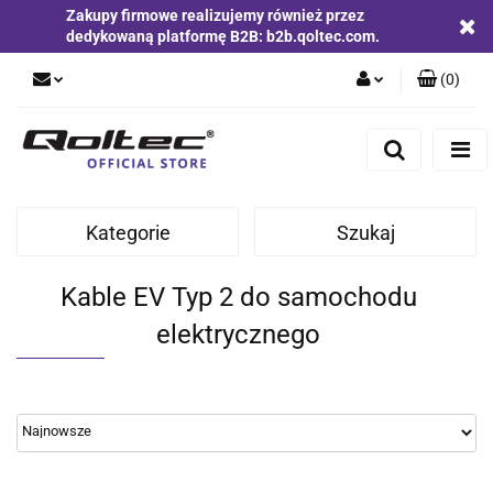
Zakupy firmowe realizujemy również przez
dedykowaną platformę B2B: b2b.qoltec.com.
(
0
)
Zaloguj się
Zarejestruj się
Dodaj zgłoszenie
Kategorie
Szukaj
Zgody cookies
Kable EV Typ 2 do samochodu
elektrycznego