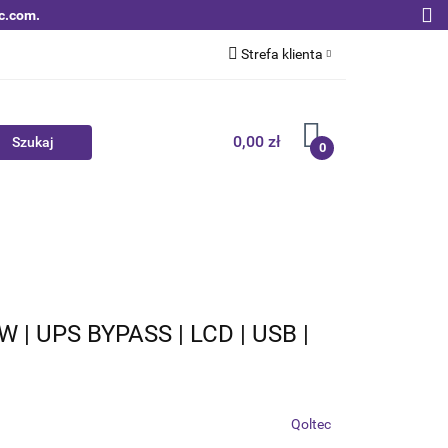
c.com.
Strefa klienta
Zaloguj się
Zarejestruj się
0,00 zł
0
Dodaj zgłoszenie
Zgody cookies
Nowości
Bestsellery
Qoltec B2B
W | UPS BYPASS | LCD | USB |
Qoltec