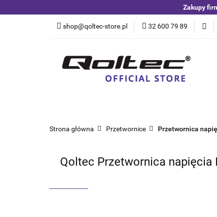
Zakupy fir
Kategorie
Czuj
shop@qoltec-store.pl
32 600 79 89
Akumulatory LiFeP
Kategorie
Czujniki i detektory
Switche
Blog
Strona główna
Przetwornice
Przetwornica napię
Qoltec Przetwornica napięcia 