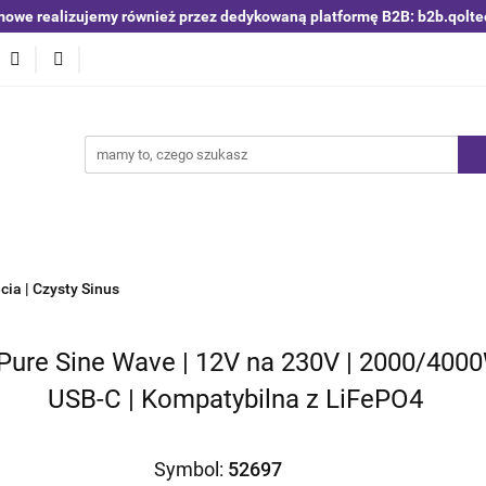
mowe realizujemy również przez dedykowaną platformę B2B: b2b.qolte
niki i detektory
Switche | Ethernet
Anteny LTE 4G 5G
O4
Nowości
Bestsellery
Qoltec B2B
Blog
 | Ethernet
Anteny LTE 4G 5G
Akumulatory LiFePO4
cia | Czysty Sinus
Pure Sine Wave | 12V na 230V | 2000/4000
USB-C | Kompatybilna z LiFePO4
Symbol:
52697