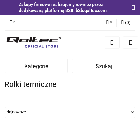
Zakupy firmowe realizujemy również przez
dedykowaną platformę B2B: b2b.qoltec.com.
(
0
)
Zaloguj się
Zarejestruj się
Dodaj zgłoszenie
Kategorie
Szukaj
Zgody cookies
Rolki termiczne