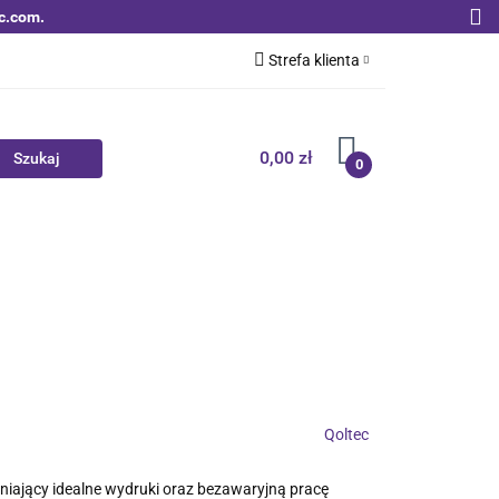
c.com.
Strefa klienta
Zaloguj się
Zarejestruj się
0,00 zł
0
Dodaj zgłoszenie
Zgody cookies
Nowości
Bestsellery
Qoltec B2B
Qoltec
wniający idealne wydruki oraz bezawaryjną pracę