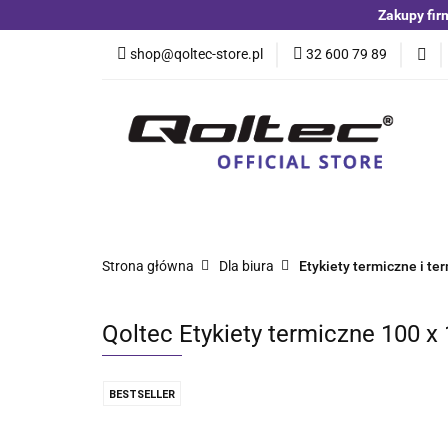
Zakupy fir
Kategorie
Czuj
shop@qoltec-store.pl
32 600 79 89
Akumulatory LiFeP
Kategorie
Czujniki i detektory
Switche
Blog
Strona główna
Dla biura
Etykiety termiczne i t
Qoltec Etykiety termiczne 100 x 
BESTSELLER