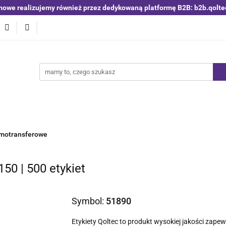
mowe realizujemy również przez dedykowaną platformę B2B: b2b.qolte
niki i detektory
Switche | Ethernet
Anteny LTE 4G 5G
O4
Nowości
Bestsellery
Qoltec B2B
Blog
 | Ethernet
Anteny LTE 4G 5G
Akumulatory LiFePO4
ermotransferowe
150 | 500 etykiet
Symbol:
51890
Etykiety Qoltec to produkt wysokiej jakości zape