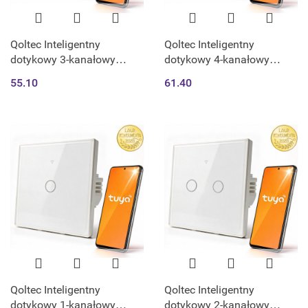
Qoltec Inteligentny
Qoltec Inteligentny
dotykowy 3-kanałowy
dotykowy 4-kanałowy
włącznik wyłącznik światła
włącznik wyłącznik światła
55.10
61.40
| Wi-Fi | Timer | Tuya |
| Wi-Fi | Timer | Tuya |
Smart life | Hartowane
Smart life | Hartowane
szkło | Czar
szkło | Czarn
Qoltec Inteligentny
Qoltec Inteligentny
dotykowy 1-kanałowy
dotykowy 2-kanałowy