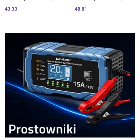
włącznik wyłącznik światła
włącznik wyłącznik światła
43.30
48.81
| Wi-Fi | Timer | Tuya |
| Wi-Fi | Timer | Tuya |
Smart life | Hartowane
Smart life | Hartowane
szkło | Biały
szkło | Biały