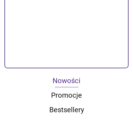
3.4A | USB + kabel Micro USB
-44%
5.79
10.26
Dostępność
Duża dostępność
Do końca promocji pozostało
Nowości
Promocje
Bestsellery