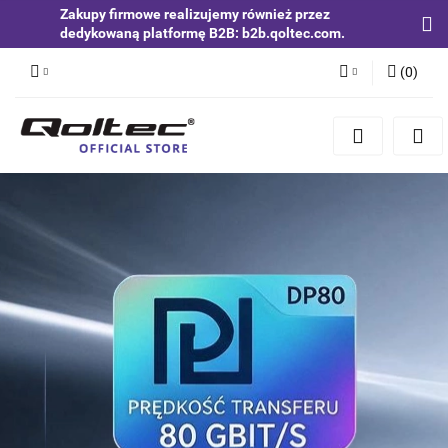
Zakupy firmowe realizujemy również przez
dedykowaną platformę B2B: b2b.qoltec.com.
(
0
)
Zaloguj się
Zarejestruj się
Dodaj zgłoszenie
Zgody cookies