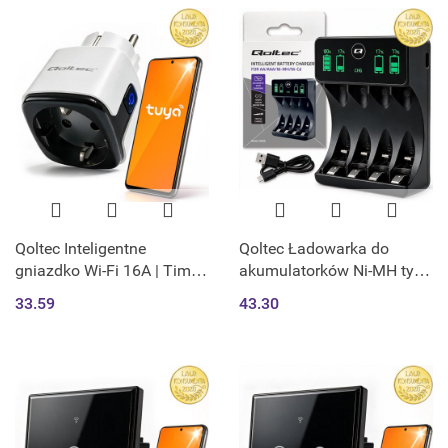
Qoltec Inteligentne
Qoltec Ładowarka do
gniazdko Wi-Fi 16A | Timer
akumulatorków Ni-MH typu
| Watomierz | Tuya | Smart
R03 AAA R6 AA | LCD |
33.59
43.30
Life | Amazon Alexa |
Kabel USB-C | Czarna
Google assistant