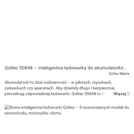
Qoltec 50848 – inteligentna ładowarka do akumulatorków AA/AAA Ni-MH i Ni-Cd z LCD i USB-C
Qoltec Media
Akumulatorki to dziś codzienność – w pilotach, myszkach,
zabawkach czy aparatach. Aby działały długo i bezpiecznie,
Więcej
potrzebują odpowiedniej ładowarki. Qoltec 50848 to inteligentna
ładowarka z mikroprocesorem i wyświetlaczem LCD, która sama ...