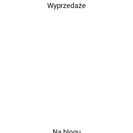
Wyprzedaże
Qoltec
Qoltec
Qoltec
Qoltec Cyfrowy
Balanser
Cyfrowy tester
Cyfrowy tester
tester
napięcia 48V
akumulatora
akumulatora z
akumulatora z
221.40
216.09
90.68
111.19
do
3w1 z LCD |
LCD | Polskie
wyświetlaczem
akumulatorów
Polskie Menu |
Menu | 12V |
LCD | 12V |
4 x 12V | 10A |
6V | 12V | 24V
AGM | GEL |
24V | 3Ah-
LiFePO4 AGM
| 10Ah-200Ah
STD | 30-
250Ah
GEL
220AH
Na blogu