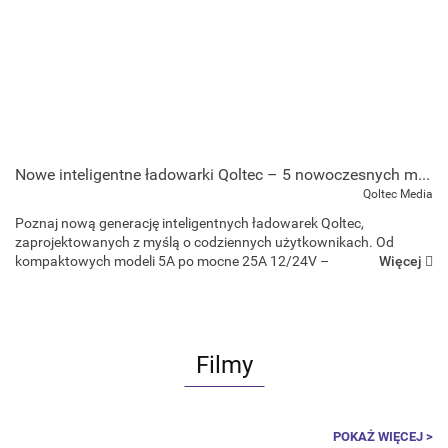
Nowe inteligentne ładowarki Qoltec – 5 nowoczesnych modeli do samochodu, motocykla i domu
Qoltec Media
Poznaj nową generację inteligentnych ładowarek Qoltec,
zaprojektowanych z myślą o codziennych użytkownikach. Od
Więcej
kompaktowych modeli 5A po mocne 25A 12/24V –
mikroprocesorowe prostowniki zapewniają bezpieczne,
automatyczne i wydajne ładowanie akumula...
Filmy
POKAŻ WIĘCEJ >