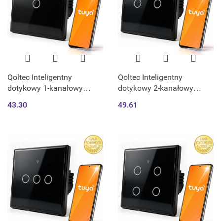
Qoltec Inteligentny
Qoltec Inteligentny
dotykowy 1-kanałowy
dotykowy 2-kanałowy
włącznik wyłącznik światła
włącznik wyłącznik światła
43.30
49.61
| Wi-Fi | Timer | Tuya |
| Wi-Fi | Timer | Tuya |
Smart life | Hartowane
Smart life | Hartowane
szkło | Czarn
szkło | Czarn