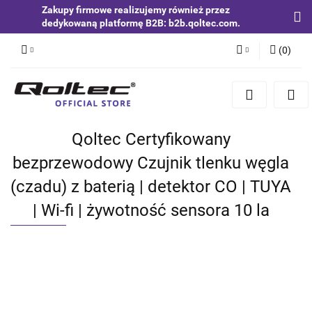
Zakupy firmowe realizujemy również przez
dedykowaną platformę B2B: b2b.qoltec.com.
(
0
)
Zaloguj się
Zarejestruj się
Dodaj zgłoszenie
Qoltec Certyfikowany
Zgody cookies
bezprzewodowy Czujnik tlenku węgla
(czadu) z baterią | detektor CO | TUYA
| Wi-fi | żywotność sensora 10 la