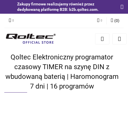
Zakupy firmowe realizujemy również przez
dedykowaną platformę B2B: b2b.qoltec.com.
(
0
)
Zaloguj się
Zarejestruj się
Dodaj zgłoszenie
Qoltec Elektroniczny programator
Zgody cookies
czasowy TIMER na szynę DIN z
wbudowaną baterią | Haromonogram
7 dni | 16 programów