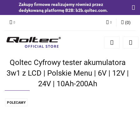
Zakupy firmowe realizujemy również przez
dedykowaną platformę B2B: b2b.qoltec.com.
(
0
)
Zaloguj się
Zarejestruj się
Dodaj zgłoszenie
Qoltec Cyfrowy tester akumulatora
Zgody cookies
3w1 z LCD | Polskie Menu | 6V | 12V |
24V | 10Ah-200Ah
POLECAMY