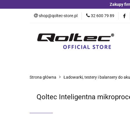
Zakupy fir
Kategorie
Czu
shop@qoltec-store.pl
32 600 79 89
Akumulatory LiFeP
Kategorie
Czujniki i detektory
Switche
Blog
Strona główna
Ładowarki, testery i balansery do a
Qoltec Inteligentna mikropro