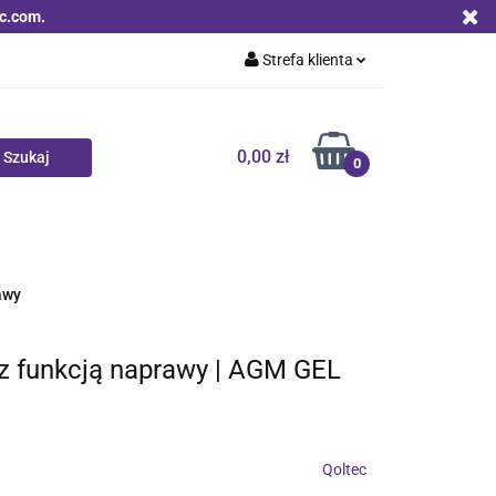
c.com.
Strefa klienta
Zaloguj się
Zarejestruj się
0,00 zł
0
Dodaj zgłoszenie
Zgody cookies
Nowości
Bestsellery
Qoltec B2B
awy
 z funkcją naprawy | AGM GEL
Qoltec