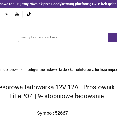
mowe realizujemy również przez dedykowaną platformę B2B: b2b.qolte
jniki i detektory
Switche | Ethernet
Anteny LTE 4G 5G
O4
Nowości
Bestsellery
Qoltec B2B
Blog
 | Ethernet
Anteny LTE 4G 5G
Akumulatory LiFePO4
kumulatorów
Inteligentne ładowarki do akumulatorów z funkcja napr
cesorowa ładowarka 12V 12A | Prostownik
LiFePO4 | 9- stopniowe ładowanie
Symbol:
52667