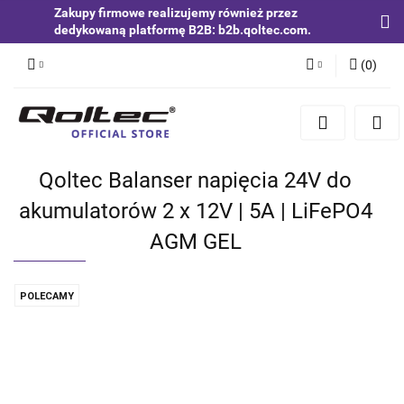
Zakupy firmowe realizujemy również przez
dedykowaną platformę B2B: b2b.qoltec.com.
(
0
)
Zaloguj się
Zarejestruj się
Dodaj zgłoszenie
Qoltec Balanser napięcia 24V do
Zgody cookies
akumulatorów 2 x 12V | 5A | LiFePO4
AGM GEL
POLECAMY