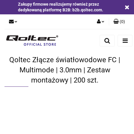
Zakupy firmowe realizujemy również przez
dedykowaną platformę B2B: b2b.qoltec.com.
(
0
)
Zaloguj się
Zarejestruj się
Dodaj zgłoszenie
Qoltec Złącze światłowodowe FC |
Zgody cookies
Multimode | 3.0mm | Zestaw
montażowy | 200 szt.