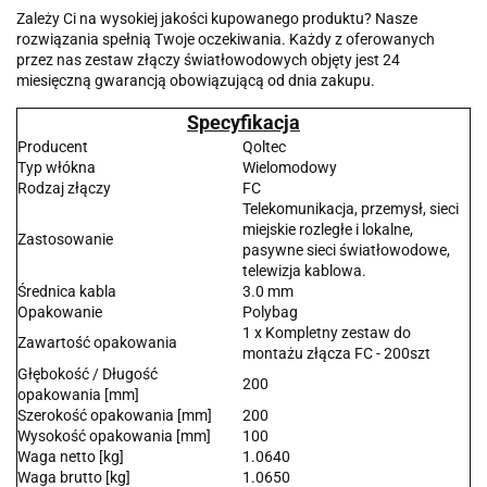
Zależy Ci na wysokiej jakości kupowanego produktu? Nasze
rozwiązania spełnią Twoje oczekiwania. Każdy z oferowanych
przez nas zestaw złączy światłowodowych objęty jest 24
miesięczną gwarancją obowiązującą od dnia zakupu.
Specyfikacja
Producent
Qoltec
Typ włókna
Wielomodowy
Rodzaj złączy
FC
Telekomunikacja, przemysł, sieci
miejskie rozległe i lokalne,
Zastosowanie
pasywne sieci światłowodowe,
telewizja kablowa.
Średnica kabla
3.0 mm
Opakowanie
Polybag
1 x Kompletny zestaw do
Zawartość opakowania
montażu złącza FC - 200szt
Głębokość / Długość
200
opakowania [mm]
Szerokość opakowania [mm]
200
Wysokość opakowania [mm]
100
Waga netto [kg]
1.0640
Waga brutto [kg]
1.0650