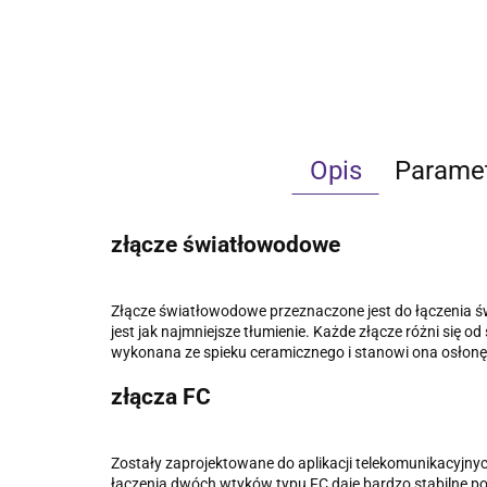
Opis
Parame
złącze światłowodowe
Złącze światłowodowe przeznaczone jest do łączenia św
jest jak najmniejsze tłumienie. Każde złącze różni się o
wykonana ze spieku ceramicznego i stanowi ona osłonę
złącza FC
Zostały zaprojektowane do aplikacji telekomunikacyjn
łączenia dwóch wtyków typu FC daje bardzo stabilne po