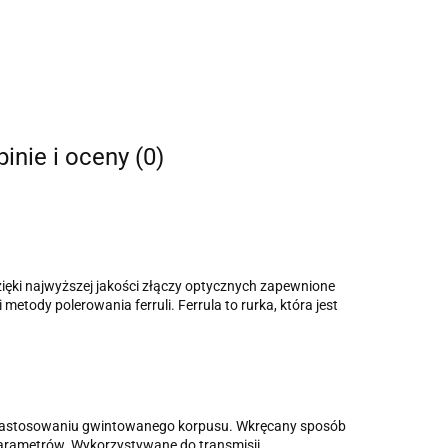
inie i oceny (0)
zięki najwyższej jakości złączy optycznych zapewnione
metody polerowania ferruli. Ferrula to rurka, która jest
ki zastosowaniu gwintowanego korpusu. Wkręcany sposób
parametrów. Wykorzystywane do transmisji