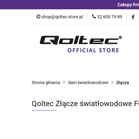
Zakupy fir
Kategorie
Czu
shop@qoltec-store.pl
32 600 79 89
Akumulatory LiFeP
Kategorie
Czujniki i detektory
Switche
Blog
Strona główna
Sieci światłowodowe
Złącza
Qoltec Złącze światłowodowe FC