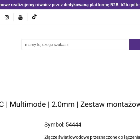
mowe realizujemy również przez dedykowaną platformę B2B: b2b.qolte
jniki i detektory
Switche | Ethernet
Anteny LTE 4G 5G
O4
Nowości
Bestsellery
Qoltec B2B
Blog
 | Ethernet
Anteny LTE 4G 5G
Akumulatory LiFePO4
 | Multimode | 2.0mm | Zestaw montażowy
Symbol:
54444
Złącze światłowodowe przeznaczone do łączenia