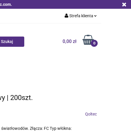
c.com.
Strefa klienta
Zaloguj się
Zarejestruj się
0,00 zł
0
Dodaj zgłoszenie
Zgody cookies
Nowości
Bestsellery
Qoltec B2B
 | 200szt.
Qoltec
 światłowodów. Złącza: FC Typ włókna: