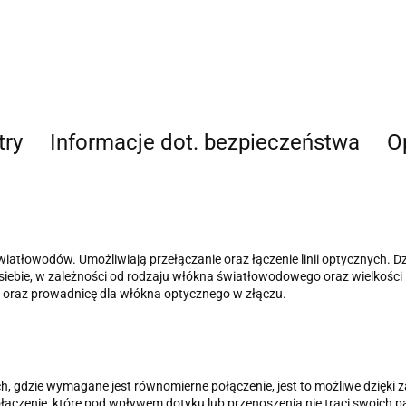
try
Informacje dot. bezpieczeństwa
Op
iatłowodów. Umożliwiają przełączanie oraz łączenie linii optycznych. D
d siebie, w zależności od rodzaju włókna światłowodowego oraz wielkości i 
 oraz prowadnicę dla włókna optycznego w złączu.
ych, gdzie wymagane jest równomierne połączenie, jest to możliwe dzię
łączenie, które pod wpływem dotyku lub przenoszenia nie traci swoich 