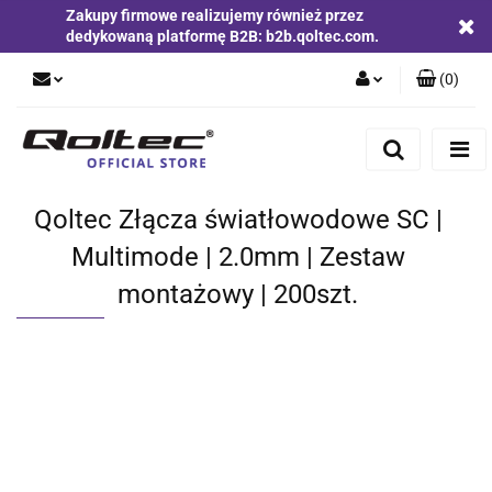
Zakupy firmowe realizujemy również przez
dedykowaną platformę B2B: b2b.qoltec.com.
(
0
)
Zaloguj się
Zarejestruj się
Dodaj zgłoszenie
Qoltec Złącza światłowodowe SC |
Zgody cookies
Multimode | 2.0mm | Zestaw
montażowy | 200szt.