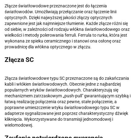
Złącze światłowodowe przeznaczone jest do łączenia
światłowodów. Umożliwiają przełączanie oraz łączenie linii
optycznych. Dzięki najwyższej jakości złączy optycznych
zapewnione jest jak najmniejsze tłumienie. Każde złącze różni się
od siebie, w zależności od rodzaju włókna światłowodowego oraz
wielkości i metody polerowania ferruli. Ferrula to rurka, która jest
wykonana ze spieku ceramicznego i stanowi ona osłonę oraz
prowadnicę dla włókna optycznego w złączu.
Złącza SC
Złącza światłowodowe typu SC przeznaczone są do zakańczania
kabli i włókien światłowodowych. Obecnie jedne z najbardziej
popularnych wtyków światłowodowych. Charakteryzują się
mechanizmem zatrzaskowym „push-pull" gwarantującym szybką i
łatwą realizację połączenia oraz pewne, stałe połączenie, a
poprawne umieszczenie wtyku światłowodowego typu SC w
adapterze sygnalizowane jest poprzez charakterystyczny dźwięk
kliknięcia. Wykorzystywane do transmisji jednomodowej i
wielomodowej.
Zaufanie potwierdzone gwarancją