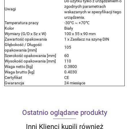
Do użytku tylko z urządzeniem o
zgodnych parametrach
Uwagi
wskazanych w specyfikacji tego
urządzenia.
Temperatura pracy
-30°C ~ +70℃
Kolor
Biały
Wymiary (G/D x Sz x W)
100 x 55 x 90 mm
Zawartość opakowania
1 x Zasilacz na szynę DIN
Głębokość / Długość
105
opakowania [mm]
Szerokość opakowania [mm]
60
Wysokość opakowania [mm]
110
Waga netto [kg]
0.3800
Waga brutto [kg]
0.4030
Certyfikat
CE
Gwarancja
24 miesiące
Ostatnio oglądane produkty
Inni Klienci kupili również