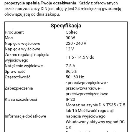
propozycje spełnią Twoje oczekiwania.
Każdy z oferowanych
przez nas zasilaczy DIN jest objęty jest 24 miesięczną gwarancją
obowiązującą od dnia zakupu.
Specyfikacja
Producent
Qoltec
Moc
90 W
Napięcie wejściowe
220 - 240 V
Napięcie wyjściowe
12 V
Zakres regulacji napięcia
11.5 - 14.5 V dc
wyjściowego
Natężenie wyjściowe
7.5 A
Sprawność
86,5%
Częstotliwość
50 - 60 Hz
- przeciwprzepięciowe -
Zabezpieczenia
przeciwzwarciowe -
przeciwprzeciążeniowe
Klasa szczelności
IP 20
Montaż na szynie DIN TS35 / 7.5
lub 15 Możliwość regulacji
Informacje dodatkowe
napięcia wyjściowego
Wbudowany aktywny sygnał DC
OK