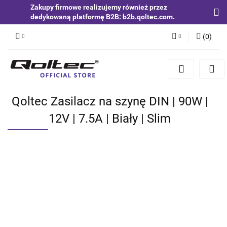
Zakupy firmowe realizujemy również przez
dedykowaną platformę B2B: b2b.qoltec.com.
(
0
)
Zaloguj się
Zarejestruj się
Dodaj zgłoszenie
Qoltec Zasilacz na szynę DIN | 90W |
Zgody cookies
12V | 7.5A | Biały | Slim