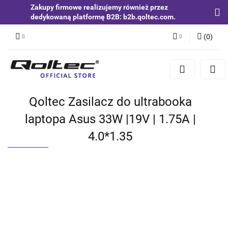
Zakupy firmowe realizujemy również przez
dedykowaną platformę B2B: b2b.qoltec.com.
(
0
)
Zaloguj się
Zarejestruj się
Dodaj zgłoszenie
Qoltec Zasilacz do ultrabooka
Zgody cookies
laptopa Asus 33W |19V | 1.75A |
4.0*1.35