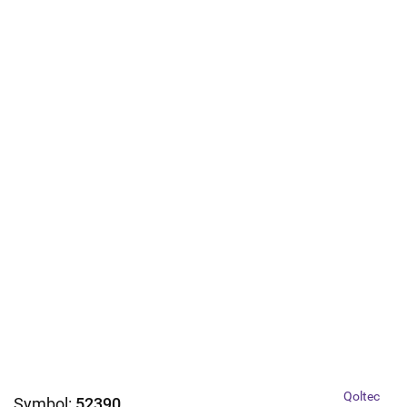
Qoltec
Symbol:
52390