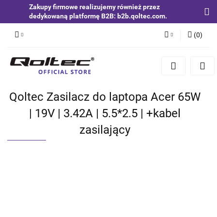
Zakupy firmowe realizujemy również przez
dedykowaną platformę B2B: b2b.qoltec.com.
(
0
)
Zaloguj się
Zarejestruj się
Dodaj zgłoszenie
Qoltec Zasilacz do laptopa Acer 65W
Zgody cookies
| 19V | 3.42A | 5.5*2.5 | +kabel
zasilający