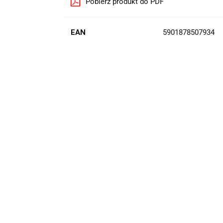
Pobierz produkt do PDF
EAN
5901878507934