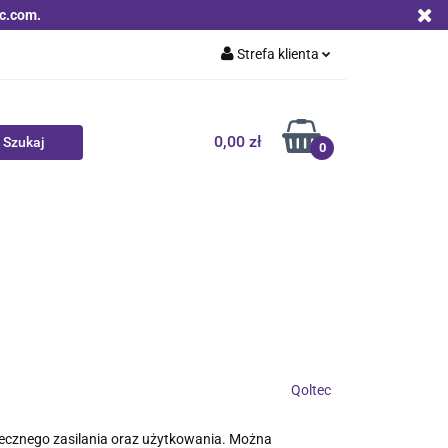
c.com.
Strefa klienta
Zaloguj się
Zarejestruj się
0,00 zł
0
Dodaj zgłoszenie
Zgody cookies
Nowości
Bestsellery
Qoltec B2B
Qoltec
iecznego zasilania oraz użytkowania. Można