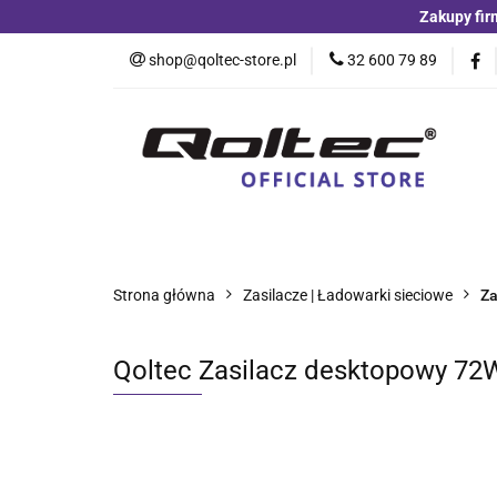
Zakupy fir
Kategorie
Czu
shop@qoltec-store.pl
32 600 79 89
Akumulatory LiFeP
Kategorie
Czujniki i detektory
Switche
Blog
Strona główna
Zasilacze | Ładowarki sieciowe
Za
Qoltec Zasilacz desktopowy 72W |