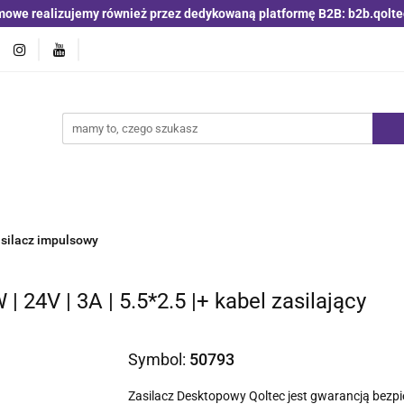
mowe realizujemy również przez dedykowaną platformę B2B: b2b.qolte
jniki i detektory
Switche | Ethernet
Anteny LTE 4G 5G
O4
Nowości
Bestsellery
Qoltec B2B
Blog
 | Ethernet
Anteny LTE 4G 5G
Akumulatory LiFePO4
silacz impulsowy
 24V | 3A | 5.5*2.5 |+ kabel zasilający
Symbol:
50793
Zasilacz Desktopowy Qoltec jest gwarancją bezp