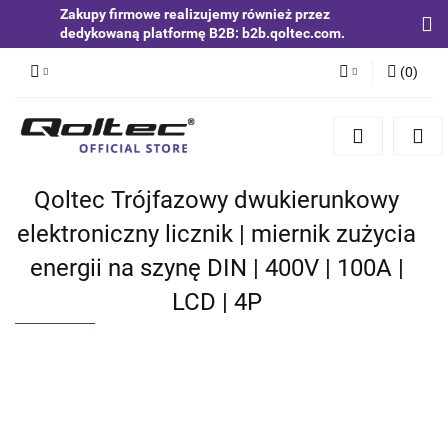
Zakupy firmowe realizujemy również przez
dedykowaną platformę B2B: b2b.qoltec.com.
(
0
)
Zaloguj się
Zarejestruj się
Dodaj zgłoszenie
Qoltec Trójfazowy dwukierunkowy
Zgody cookies
elektroniczny licznik | miernik zużycia
energii na szynę DIN | 400V | 100A |
LCD | 4P