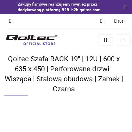
Zakupy firmowe realizujemy również przez
dedykowaną platformę B2B: b2b.qoltec.com.
(
0
)
Zaloguj się
Zarejestruj się
Dodaj zgłoszenie
Qoltec Szafa RACK 19" | 12U | 600 x
Zgody cookies
635 x 450 | Perforowane drzwi |
Wisząca | Stalowa obudowa | Zamek |
Czarna