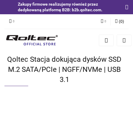
Zakupy firmowe realizujemy również przez
dedykowaną platformę B2B: b2b.qoltec.com.
(
0
)
Zaloguj się
Zarejestruj się
Dodaj zgłoszenie
Qoltec Stacja dokująca dysków SSD
Zgody cookies
M.2 SATA/PCIe | NGFF/NVMe | USB
3.1