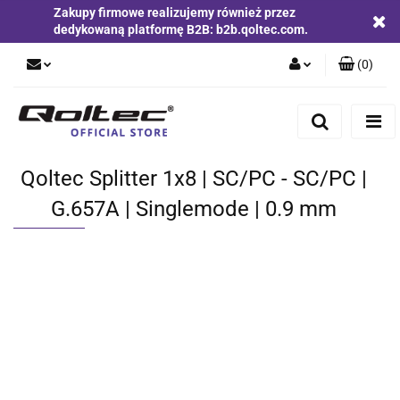
Zakupy firmowe realizujemy również przez
dedykowaną platformę B2B: b2b.qoltec.com.
(
0
)
Zaloguj się
Zarejestruj się
Dodaj zgłoszenie
Qoltec Splitter 1x8 | SC/PC - SC/PC |
Zgody cookies
G.657A | Singlemode | 0.9 mm