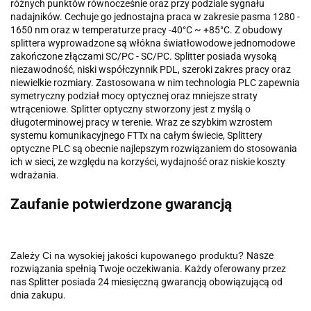
różnych punktów równocześnie oraz przy podziale sygnału
nadajników. Cechuje go jednostajna praca w zakresie pasma 1280 -
1650 nm oraz w temperaturze pracy -40°C ~ +85°C. Z obudowy
splittera wyprowadzone są włókna światłowodowe jednomodowe
zakończone złączami SC/PC - SC/PC. Splitter posiada wysoką
niezawodność, niski współczynnik PDL, szeroki zakres pracy oraz
niewielkie rozmiary. Zastosowana w nim technologia PLC zapewnia
symetryczny podział mocy optycznej oraz mniejsze straty
wtrąceniowe. Splitter optyczny stworzony jest z myślą o
długoterminowej pracy w terenie. Wraz ze szybkim wzrostem
systemu komunikacyjnego FTTx na całym świecie, Splittery
optyczne PLC są obecnie najlepszym rozwiązaniem do stosowania
ich w sieci, ze względu na korzyści, wydajność oraz niskie koszty
wdrażania.
Zaufanie potwierdzone gwarancją
Zależy Ci na wysokiej jakości kupowanego produktu?
Nasze
rozwiązania spełnią Twoje oczekiwania. Każdy oferowany przez
nas Splitter posiada 24 miesięczną gwarancją obowiązującą od
dnia zakupu.