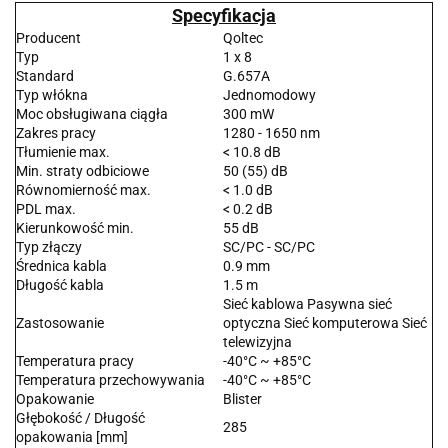
Specyfikacja
Producent
Qoltec
Typ
1 x 8
Standard
G.657A
Typ włókna
Jednomodowy
Moc obsługiwana ciągła
300 mW
Zakres pracy
1280 - 1650 nm
Tłumienie max.
< 10.8 dB
Min. straty odbiciowe
50 (55) dB
Równomierność max.
< 1.0 dB
PDL max.
< 0.2 dB
Kierunkowość min.
55 dB
Typ złączy
SC/PC - SC/PC
Średnica kabla
0.9 mm
Długość kabla
1.5 m
Sieć kablowa Pasywna sieć
Zastosowanie
optyczna Sieć komputerowa Sieć
telewizyjna
Temperatura pracy
-40°C ~ +85°C
Temperatura przechowywania
-40°C ~ +85°C
Opakowanie
Blister
Głębokość / Długość
285
opakowania [mm]