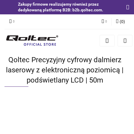
Zakupy firmowe realizujemy również przez
dedykowaną platformę B2B: b2b.qoltec.com.
(
0
)
Zaloguj się
Zarejestruj się
Dodaj zgłoszenie
Qoltec Precyzyjny cyfrowy dalmierz
Zgody cookies
laserowy z elektroniczną poziomicą |
podświetlany LCD | 50m