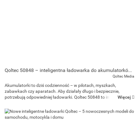
Qoltec 50848 – inteligentna ładowarka do akumulatorków AA/AAA Ni-MH i Ni-Cd z LCD i USB-C
Qoltec Media
Akumulatorki to dziś codzienność – w pilotach, myszkach,
zabawkach czy aparatach. Aby działały długo i bezpiecznie,
Więcej
potrzebują odpowiedniej ładowarki. Qoltec 50848 to inteligentna
ładowarka z mikroprocesorem i wyświetlaczem LCD, która sama ...