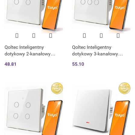
Qoltec Inteligentny
Qoltec Inteligentny
dotykowy 2-kanałowy
dotykowy 3-kanałowy
włącznik wyłącznik światła
włącznik wyłącznik światła
48.81
55.10
| Wi-Fi | Timer | Tuya |
| Wi-Fi | Timer | Tuya |
Smart life | Hartowane
Smart life | Hartowane
szkło | Biały
szkło | Biał