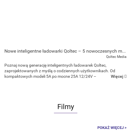
Nowe inteligentne ładowarki Qoltec – 5 nowoczesnych modeli do samochodu, motocykla i domu
Qoltec Media
Poznaj nową generację inteligentnych ładowarek Qoltec,
zaprojektowanych z myślą o codziennych użytkownikach. Od
Więcej
kompaktowych modeli 5A po mocne 25A 12/24V –
mikroprocesorowe prostowniki zapewniają bezpieczne,
automatyczne i wydajne ładowanie akumula...
Filmy
POKAŻ WIĘCEJ >