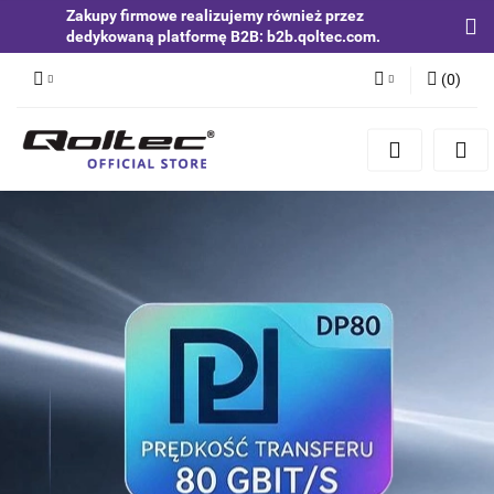
Zakupy firmowe realizujemy również przez
dedykowaną platformę B2B: b2b.qoltec.com.
(
0
)
Zaloguj się
Zarejestruj się
Dodaj zgłoszenie
Zgody cookies