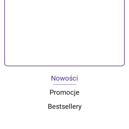
3.4A | USB + kabel Micro USB
-44%
5.79
10.26
Dostępność
Duża dostępność
Do końca promocji pozostało
Nowości
Promocje
Bestsellery