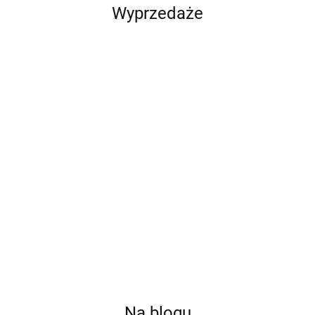
Wyprzedaże
Qoltec
Qoltec
Qoltec
Qoltec Cyfrowy
Balanser
Cyfrowy tester
Cyfrowy tester
tester
napięcia 48V
akumulatora
akumulatora z
akumulatora z
221.40
216.09
90.68
111.19
do
3w1 z LCD |
LCD | Polskie
wyświetlaczem
akumulatorów
Polskie Menu |
Menu | 12V |
LCD | 12V |
4 x 12V | 10A |
6V | 12V | 24V
AGM | GEL |
24V | 3Ah-
LiFePO4 AGM
| 10Ah-200Ah
STD | 30-
250Ah
GEL
220AH
Na blogu