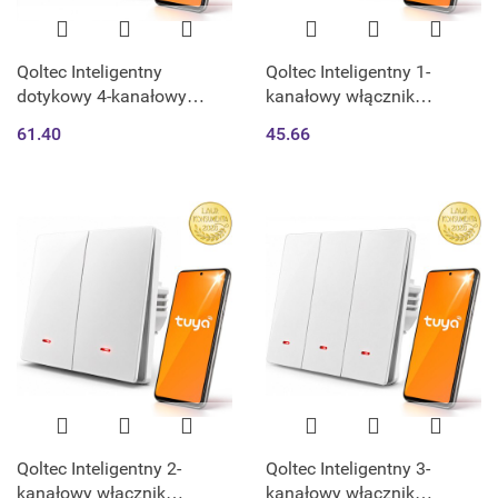
Qoltec Inteligentny
Qoltec Inteligentny 1-
dotykowy 4-kanałowy
kanałowy włącznik
włącznik wyłacznik światła
wyłacznik światła | Wi-Fi |
61.40
45.66
| Wi-Fi | Timer| Tuya | Smart
Timer | Tuya | Smart life |
life | Hartowane szkło |
Biały
Biały
Qoltec Inteligentny 2-
Qoltec Inteligentny 3-
kanałowy włącznik
kanałowy włącznik