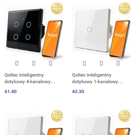
Qoltec Inteligentny
Qoltec Inteligentny
dotykowy 4-kanałowy
dotykowy 1-kanałowy
włącznik wyłącznik światła
włącznik wyłącznik światła
61.40
43.30
| Wi-Fi | Timer | Tuya |
| Wi-Fi | Timer | Tuya |
Smart life | Hartowane
Smart life | Hartowane
szkło | Czarn
szkło | Biały