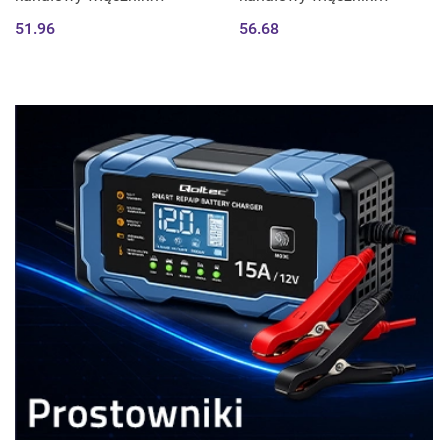
wyłacznik światła | Wi-Fi
wyłacznik światła | Wi-Fi |
51.96
56.68
|Timer| Tuya | Smart life |
Timer| Tuya | Smart life |
Biały
Biały