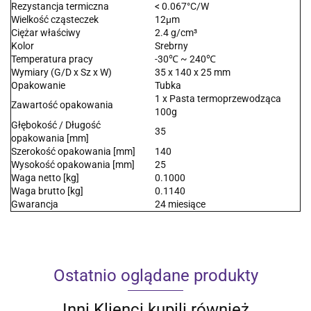
Rezystancja termiczna
< 0.067°C/W
Wielkość cząsteczek
12μm
Ciężar właściwy
2.4 g/cm³
Kolor
Srebrny
Temperatura pracy
-30℃ ~ 240℃
Wymiary (G/D x Sz x W)
35 x 140 x 25 mm
Opakowanie
Tubka
1 x Pasta termoprzewodząca
Zawartość opakowania
100g
Głębokość / Długość
35
opakowania [mm]
Szerokość opakowania [mm]
140
Wysokość opakowania [mm]
25
Waga netto [kg]
0.1000
Waga brutto [kg]
0.1140
Gwarancja
24 miesiące
Ostatnio oglądane produkty
Inni Klienci kupili również