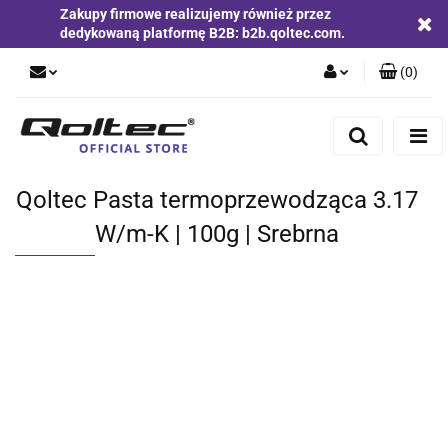
Zakupy firmowe realizujemy również przez
dedykowaną platformę B2B: b2b.qoltec.com.
(
0
)
Zaloguj się
Zarejestruj się
Dodaj zgłoszenie
Qoltec Pasta termoprzewodząca 3.17
Zgody cookies
W/m-K | 100g | Srebrna