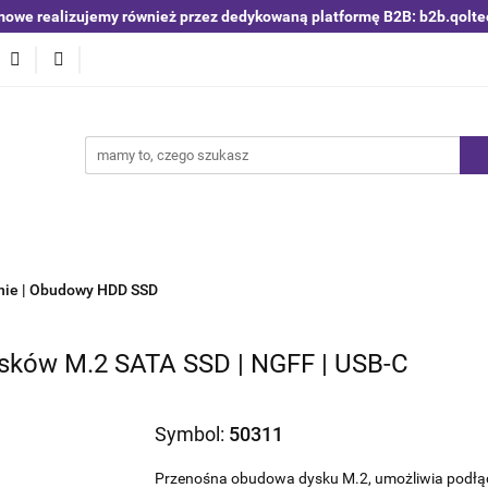
mowe realizujemy również przez dedykowaną platformę B2B: b2b.qolte
niki i detektory
Switche | Ethernet
Anteny LTE 4G 5G
O4
Nowości
Bestsellery
Qoltec B2B
Blog
 | Ethernet
Anteny LTE 4G 5G
Akumulatory LiFePO4
nie | Obudowy HDD SSD
ysków M.2 SATA SSD | NGFF | USB-C
Symbol:
50311
Przenośna obudowa dysku M.2, umożliwia podłą