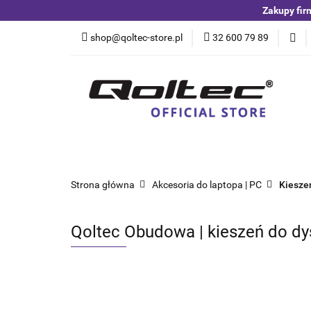
Zakupy fir
Kategorie
Czuj
shop@qoltec-store.pl
32 600 79 89
Akumulatory LiFeP
Kategorie
Czujniki i detektory
Switche
Blog
Strona główna
Akcesoria do laptopa | PC
Kiesze
Qoltec Obudowa | kieszeń do d