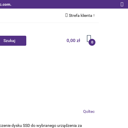
c.com.
Strefa klienta
Zaloguj się
Zarejestruj się
0,00 zł
0
Dodaj zgłoszenie
Zgody cookies
Nowości
Bestsellery
Qoltec B2B
Qoltec
czenie dysku SSD do wybranego urządzenia za