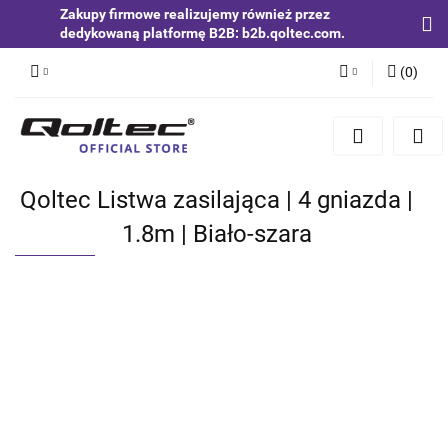
Zakupy firmowe realizujemy również przez
dedykowaną platformę B2B: b2b.qoltec.com.
(
0
)
Zaloguj się
Zarejestruj się
Dodaj zgłoszenie
Qoltec Listwa zasilająca | 4 gniazda |
Zgody cookies
1.8m | Biało-szara