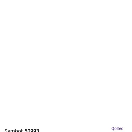
Qoltec
Symbol:
50993