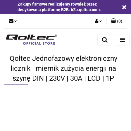
Zakupy firmowe realizujemy również przez
dedykowaną platformę B2B: b2b.qoltec.com.
(
0
)
Zaloguj się
Zarejestruj się
Dodaj zgłoszenie
Qoltec Jednofazowy elektroniczny
Zgody cookies
licznik | miernik zużycia energii na
szynę DIN | 230V | 30A | LCD | 1P