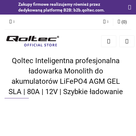
Zakupy firmowe realizujemy również przez
dedykowaną platformę B2B: b2b.qoltec.com.
(
0
)
Zaloguj się
Zarejestruj się
Dodaj zgłoszenie
Qoltec Inteligentna profesjonalna
Zgody cookies
ładowarka Monolith do
akumulatorów LiFePO4 AGM GEL
SLA | 80A | 12V | Szybkie ładowanie