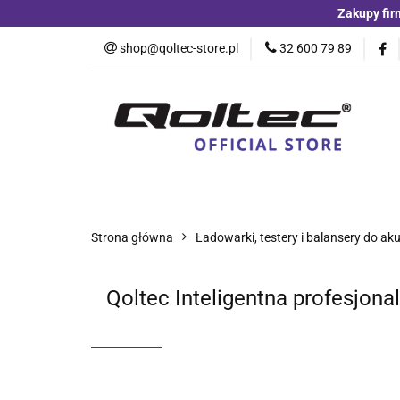
Zakupy fir
Kategorie
Czu
shop@qoltec-store.pl
32 600 79 89
Akumulatory LiFeP
Kategorie
Czujniki i detektory
Switche
Blog
Strona główna
Ładowarki, testery i balansery do a
Qoltec Inteligentna profesjo