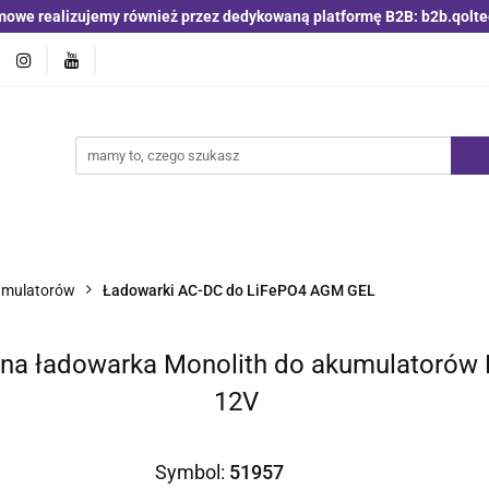
mowe realizujemy również przez dedykowaną platformę B2B: b2b.qolte
jniki i detektory
Switche | Ethernet
Anteny LTE 4G 5G
O4
Nowości
Bestsellery
Qoltec B2B
Blog
 | Ethernet
Anteny LTE 4G 5G
Akumulatory LiFePO4
kumulatorów
Ładowarki AC-DC do LiFePO4 AGM GEL
nalna ładowarka Monolith do akumulatorów
12V
Symbol:
51957