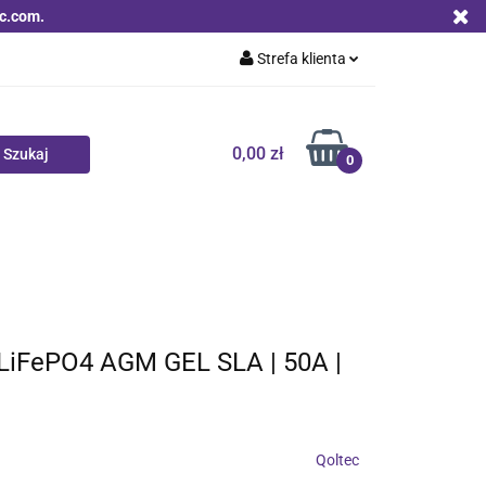
c.com.
Strefa klienta
Zaloguj się
Zarejestruj się
0,00 zł
0
Dodaj zgłoszenie
Zgody cookies
Nowości
Bestsellery
Qoltec B2B
 LiFePO4 AGM GEL SLA | 50A |
Qoltec