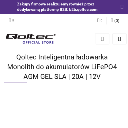
Zakupy firmowe realizujemy również przez
dedykowaną platformę B2B: b2b.qoltec.com.
(
0
)
Zaloguj się
Zarejestruj się
Dodaj zgłoszenie
Qoltec Inteligentna ładowarka
Zgody cookies
Monolith do akumulatorów LiFePO4
AGM GEL SLA | 20A | 12V