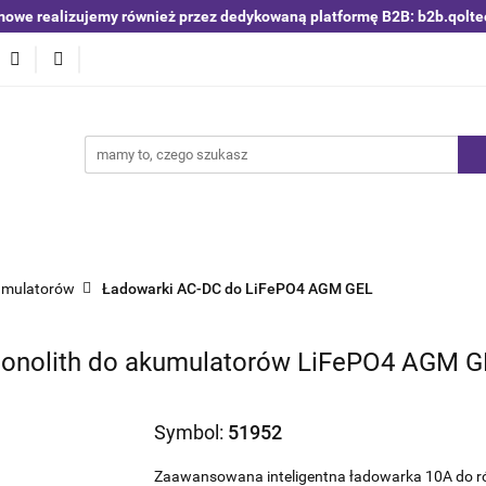
mowe realizujemy również przez dedykowaną platformę B2B: b2b.qolte
niki i detektory
Switche | Ethernet
Anteny LTE 4G 5G
O4
Nowości
Bestsellery
Qoltec B2B
Blog
 | Ethernet
Anteny LTE 4G 5G
Akumulatory LiFePO4
kumulatorów
Ładowarki AC-DC do LiFePO4 AGM GEL
Monolith do akumulatorów LiFePO4 AGM GE
Symbol:
51952
Zaawansowana inteligentna ładowarka 10A do 