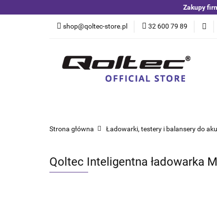
Zakupy fir
Kategorie
Czuj
shop@qoltec-store.pl
32 600 79 89
Akumulatory LiFeP
Kategorie
Czujniki i detektory
Switche
Blog
Strona główna
Ładowarki, testery i balansery do a
Qoltec Inteligentna ładowarka 