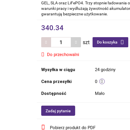
GEL, SLA oraz LiFePO4. Trzy stopnie ładowania 
warunki pracy i wydłużają żywotność akumulato
gwarantują bezpieczne użytkowanie.
340.34
szt
Do koszyka
Do przechowalni
Wysyłka w ciągu
24 godziny
Cena przesyłki
0
Dostępność
Mało
Zadaj pytanie
Pobierz produkt do PDF