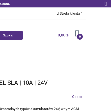
c.com.
Strefa klienta
Zaloguj się
Zarejestruj się
0,00 zł
0
Dodaj zgłoszenie
Zgody cookies
Nowości
Bestsellery
Qoltec B2B
L SLA | 10A | 24V
Qoltec
różnorodnych typów akumulatorów 24V, w tym AGM,