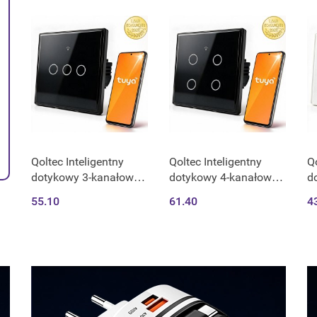
assistant
H
C
Qoltec Inteligentny
Qoltec Inteligentny
Qo
dotykowy 3-kanałowy
dotykowy 4-kanałowy
d
włącznik wyłącznik
włącznik wyłącznik
w
55.10
61.40
4
światła | Wi-Fi | Timer |
światła | Wi-Fi | Timer |
św
Tuya | Smart life |
Tuya | Smart life |
Tu
Hartowane szkło | Czar
Hartowane szkło |
H
Czarn