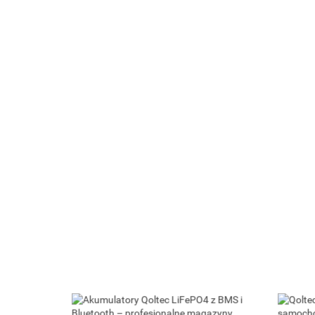
Qoltec Balanser napięcia 48V do
akumulatorów 4 x 12V | 10A |
Qoltec Cyf
LiFePO4 AGM GEL
221.40
LCD | Polsk
10Ah-200
216.09