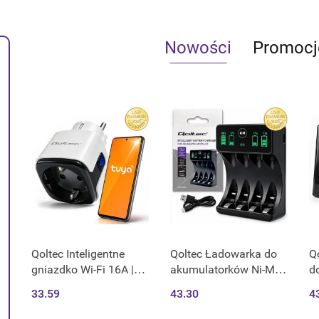
Nowości
Promocj
Qoltec Inteligentne
Qoltec Ładowarka do
Qo
gniazdko Wi-Fi 16A |
akumulatorków Ni-MH
d
Timer | Watomierz |
typu R03 AAA R6 AA |
w
33.59
43.30
4
Tuya | Smart Life |
LCD | Kabel USB-C |
św
Amazon Alexa | Google
Czarna
Tu