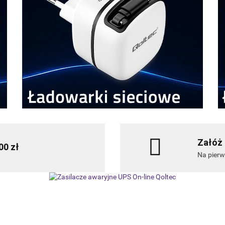
Załóż 
00 zł
Na pier