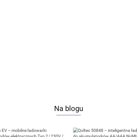
rowy tester akumulatora 3w1 z
Qoltec Cyfrowy tester akumulato
ie Menu | 6V | 12V | 24V |
Polskie Menu | 12V | AGM | GEL 
Ah
220AH
90.68
Na blogu