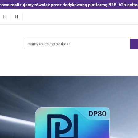
mowe realizujemy również przez dedykowaną platformę B2B: b2b.qolte
niki i detektory
Switche | Ethernet
Anteny LTE 4G 5G
O4
Nowości
Bestsellery
Qoltec B2B
Blog
 | Ethernet
Anteny LTE 4G 5G
Akumulatory LiFePO4