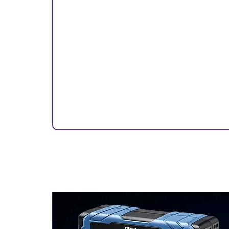
Qoltec Ładowarka samochodowa 12-24V |
17W | 5V | 3.4A | USB + kabel Micro USB
-44%
5.79
10.26
Dostępność
Duża dostępność
Do końca promocji pozostało