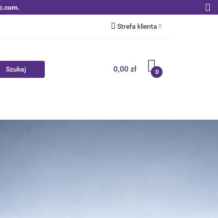
c.com.
Strefa klienta
Zaloguj się
Zarejestruj się
0,00 zł
0
Dodaj zgłoszenie
Zgody cookies
Nowości
Bestsellery
Qoltec B2B