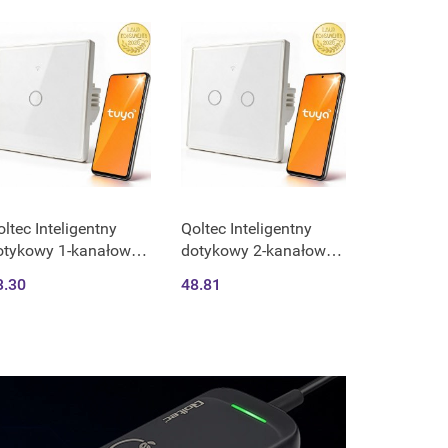
artowane szkło |
Hartowane szkło |
zarn
Czarn
ltec Inteligentny
Qoltec Inteligentny
otykowy 1-kanałowy
dotykowy 2-kanałowy
łącznik wyłącznik
włącznik wyłącznik
3.30
48.81
iatła | Wi-Fi | Timer |
światła | Wi-Fi | Timer |
ya | Smart life |
Tuya | Smart life |
artowane szkło | Biały
Hartowane szkło | Biały