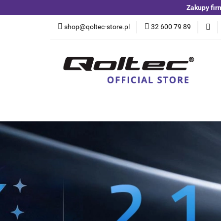
Zakupy fir
Kategorie
Czuj
shop@qoltec-store.pl
32 600 79 89
Akumulatory LiFeP
Kategorie
Czujniki i detektory
Switche
Blog