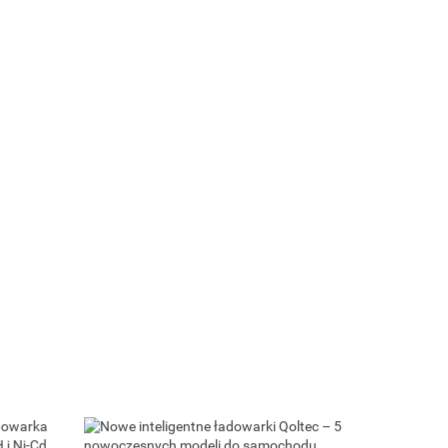
Qoltec Cyfrowy tester akumulatora z
wyświetlaczem LCD | 12V | 24V | 3Ah-
250Ah
ra z LCD |
111.19
| STD | 30-