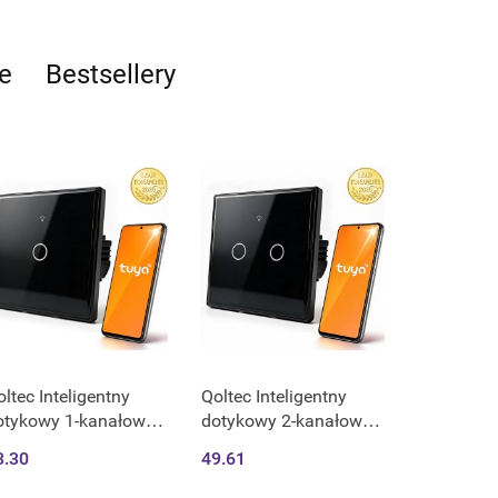
e
Bestsellery
ltec Inteligentny
Qoltec Inteligentny
otykowy 1-kanałowy
dotykowy 2-kanałowy
łącznik wyłącznik
włącznik wyłącznik
3.30
49.61
iatła | Wi-Fi | Timer |
światła | Wi-Fi | Timer |
ya | Smart life |
Tuya | Smart life |